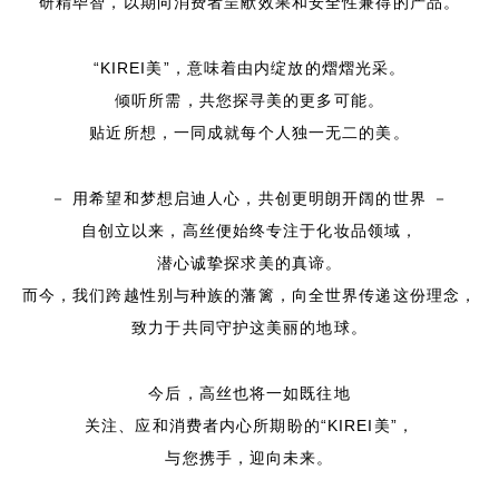
研精毕智，以期向消费者呈献效果和安全性兼得的产品。
“KIREI美”，意味着由内绽放的熠熠光采。
倾听所需，共您探寻美的更多可能。
贴近所想，一同成就每个人独一无二的美。
－ 用希望和梦想启迪人心，共创更明朗开阔的世界 －
自创立以来，高丝便始终专注于化妆品领域，
潜心诚挚探求美的真谛。
而今，我们跨越性别与种族的藩篱，向全世界传递这份理念，
致力于共同守护这美丽的地球。
今后，高丝也将一如既往地
关注、应和消费者内心所期盼的“KIREI美”，
与您携手，迎向未来。